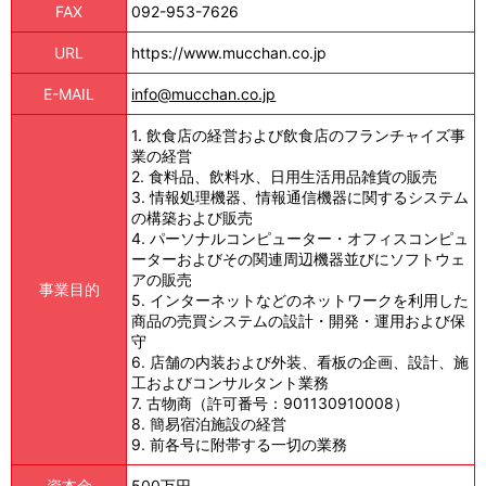
FAX
092-953-7626
URL
https://www.mucchan.co.jp
E-MAIL
info@mucchan.co.jp
1. 飲食店の経営および飲食店のフランチャイズ事
業の経営
2. 食料品、飲料水、日用生活用品雑貨の販売
3. 情報処理機器、情報通信機器に関するシステム
の構築および販売
4. パーソナルコンピューター・オフィスコンピュ
ーターおよびその関連周辺機器並びにソフトウェ
アの販売
事業目的
5. インターネットなどのネットワークを利用した
商品の売買システムの設計・開発・運用および保
守
6. 店舗の内装および外装、看板の企画、設計、施
工およびコンサルタント業務
7. 古物商（許可番号：901130910008）
8. 簡易宿泊施設の経営
9. 前各号に附帯する一切の業務
資本金
500万円