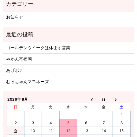
お知らせ
ゴールデンウイークは休まず営業
やかん亭福岡
あげポテ
むっちゃんマヨネーズ
2026年 8月
日
月
火
水
木
金
土
1
2
3
4
5
6
7
8
9
10
11
12
13
14
15